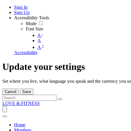
Sign In
Sign Up
Accessibility Tools
Mode
Font Size
-
A
A
+
A
Accessibility
Update your settings
Set where you live, what language you speak and the currency you us
Cancel
Save
LOVE & FITNESS
Home
Members