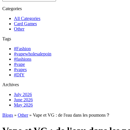
Categories
All Categories
Card Games
Other
Tags
#Fashion
#vapewholesalepoin
#fashions
#vape
#vapes
#DIY
Archives
July 2026
June 2026
May 2026
Blogs
»
Other
» Vape et VG : de l'eau dans les poumons？