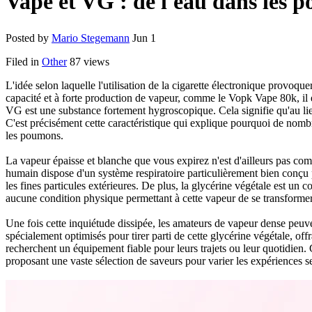
Vape et VG : de l'eau dans les
Posted by
Mario Stegemann
Jun 1
Filed in
Other
87 views
L'idée selon laquelle l'utilisation de la cigarette électronique provoq
capacité et à forte production de vapeur, comme le Vopk Vape 80k, i
VG est une substance fortement hygroscopique. Cela signifie qu'au lieu 
C'est précisément cette caractéristique qui explique pourquoi de nombr
les poumons.
La vapeur épaisse et blanche que vous expirez n'est d'ailleurs pas com
humain dispose d'un système respiratoire particulièrement bien conçu po
les fines particules extérieures. De plus, la glycérine végétale est un 
aucune condition physique permettant à cette vapeur de se transforme
Une fois cette inquiétude dissipée, les amateurs de vapeur dense peuve
spécialement optimisés pour tirer parti de cette glycérine végétale, o
recherchent un équipement fiable pour leurs trajets ou leur quotidien.
proposant une vaste sélection de saveurs pour varier les expériences s