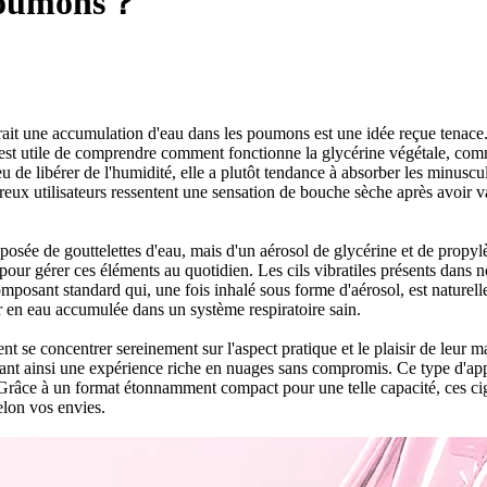
 poumons？
uerait une accumulation d'eau dans les poumons est une idée reçue tenace.
l est utile de comprendre comment fonctionne la glycérine végétale, c
de libérer de l'humidité, elle a plutôt tendance à absorber les minuscule
eux utilisateurs ressentent une sensation de bouche sèche après avoir vap
posée de gouttelettes d'eau, mais d'un aérosol de glycérine et de propyl
ur gérer ces éléments au quotidien. Les cils vibratiles présents dans no
composant standard qui, une fois inhalé sous forme d'aérosol, est naturell
r en eau accumulée dans un système respiratoire sain.
nt se concentrer sereinement sur l'aspect pratique et le plaisir de leur
ffrant ainsi une expérience riche en nuages sans compromis. Ce type d'app
 Grâce à un format étonnamment compact pour une telle capacité, ces ciga
elon vos envies.